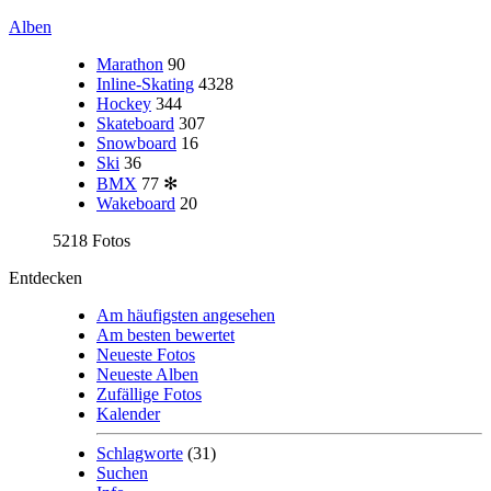
Alben
Marathon
90
Inline-Skating
4328
Hockey
344
Skateboard
307
Snowboard
16
Ski
36
BMX
77
✻
Wakeboard
20
5218 Fotos
Entdecken
Am häufigsten angesehen
Am besten bewertet
Neueste Fotos
Neueste Alben
Zufällige Fotos
Kalender
Schlagworte
(31)
Suchen